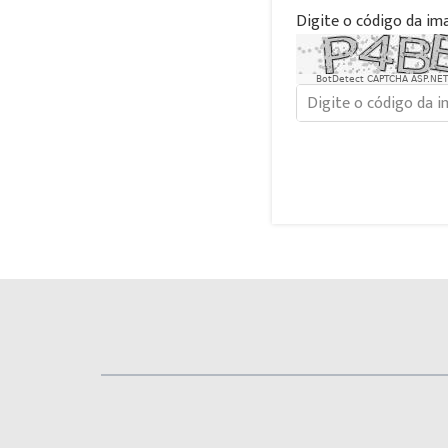
Digite o código da im
BotDetect CAPTCHA ASP.NET